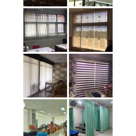
VERTICAL
ROLLER BLINDS
BLINDS
SOLAR SCREEN
VERTICAL
ZEBRA BLINDS
BLINDS
Gordyn Rumah
VERTICAL
Sakit Anti Noda
BLINDS
Darah