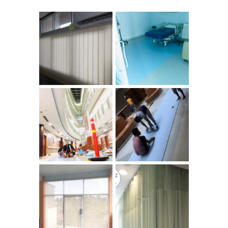
Vinyl Anti Bacteri
VERTICAL
Rumah Sakit LG
BLINDS
Hausys
Vinyl Anti Bacteri
Vinyl Anti Bacteri
Rumah Sakit LG
Rumah Sakit
Hausys
Gordyn Rumah
ROLLER BLINDS
Sakit Anti Noda
SOLAR SCREEN
Darah