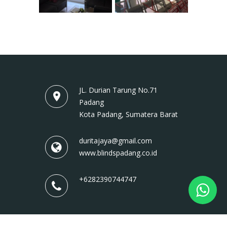
JL. Durian Tarung No.71
Padang
Kota Padang, Sumatera Barat
duritajaya@gmail.com
www.blindspadang.co.id
+6282390744747