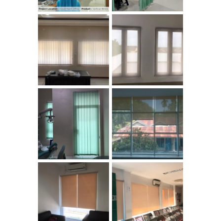
ROLLER BLINDS
Vertical Blinds
SOLAR SCREEN
Produk : Roller
Blinds Sun
VERTICAL
Screen Lokasi :
BLINDS DIM OUT
Kantor Bank
Nagari Cabang
Tapan
Roller Blinds
Roller Blinds
Semi Black Out
Semi Black Out
KANTOR BPJS
KANTOR BPJS
KESEHATAN
KESEHATAN