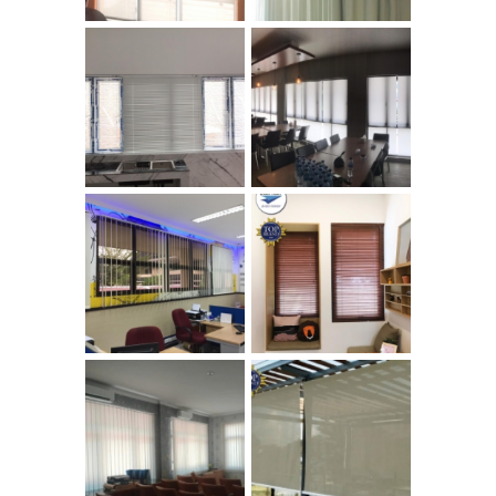
HORIZONTAL
ROLER BLINDS
BLINDS
DIM OUT
VERTICAL
WOODEN
BLINDS
BLINDS
VERTICAL
ROLLER BLINDS
BLINDS
OUT DOOR